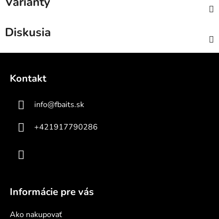
Varianty
Diskusia
Z
á
Kontakt
p
ä
info
@
fbaits.sk
t
i
+421917790286
e
Informácie pre vás
Ako nakupovať