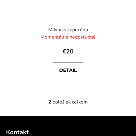
Mikina s kapucňou
Momentálne nedostupné
€20
DETAIL
2
položiek celkom
O
v
l
Z
á
á
d
Kontakt
p