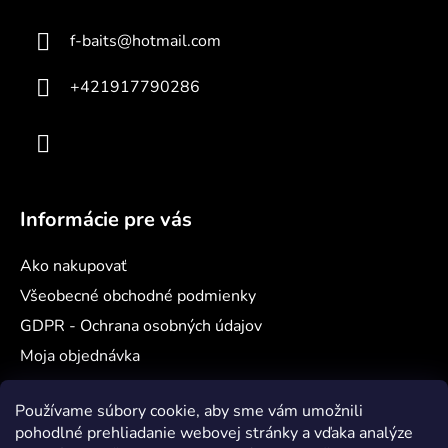
a
ä
c
f-baits
@
hotmail.com
t
i
e
i
+421917790286
p
e
r
v
k
y
v
Informácie pre vás
ý
p
Ako nakupovať
i
s
Všeobecné obchodné podmienky
u
GDPR - Ochrana osobných údajov
Moja objednávka
Používame súbory cookie, aby sme vám umožnili
Nákupný košík
pohodlné prehliadanie webovej stránky a vďaka analýze