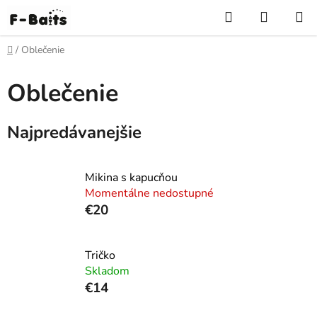
Prejsť
Hľadať
NÁKUP
na
KOŠÍK
obsah
Domov
/
Oblečenie
Oblečenie
Najpredávanejšie
Mikina s kapucňou
Momentálne nedostupné
€20
Tričko
Skladom
€14