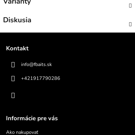
Varianty
Diskusia
Z
á
Kontakt
p
ä
info
@
fbaits.sk
t
i
+421917790286
e
Informácie pre vás
Ako nakupovať