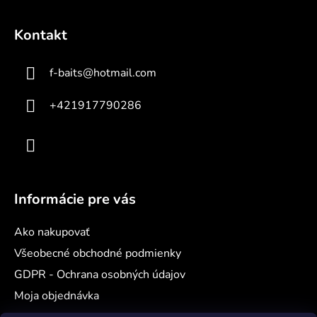
Z
á
Kontakt
p
ä
f-baits
@
hotmail.com
t
i
+421917790286
e
Informácie pre vás
Ako nakupovať
Všeobecné obchodné podmienky
GDPR - Ochrana osobných údajov
Moja objednávka