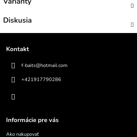
Varianty
Diskusia
Z
á
Kontakt
p
ä
f-baits
@
hotmail.com
t
i
+421917790286
e
Informácie pre vás
Ako nakupovať